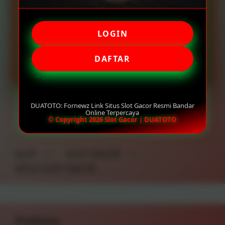
LOGIN
LOGIN
DAFTAR
DAFTAR
DUATOTO: Fornewz Link Situs Slot Gacor Resmi Bandar
Online Terpercaya
© Copyright 2026 Slot Gacor | DUATOTO
Layer Popup Close
SLOT
>
SLOT GACOR
>
SITUS SLOT GACOR
Buka
Footer Navigation
Products