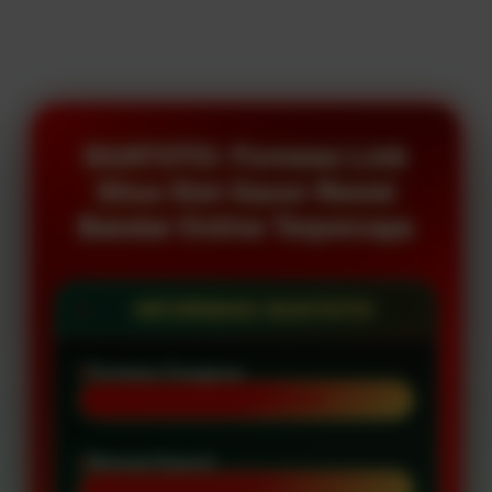
DUATOTO: Fornewz Link
Situs Slot Gacor Resmi
Bandar Online Terpercaya
INFORMASI DUATOTO
Penilaian Pengguna
777 RIBU PENGGUNA
Minimal Deposit
Rp 5.000