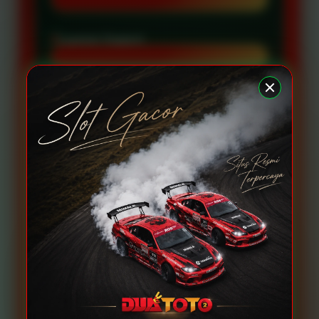
Layanan Support
24/7
Platform
Multi-Device
PENAWARAN SPESIAL
CASHBACK HARIAN HINGGA 100%
Promo Berlaku Setiap Hari
Proses Klaim Mudah & Cepat